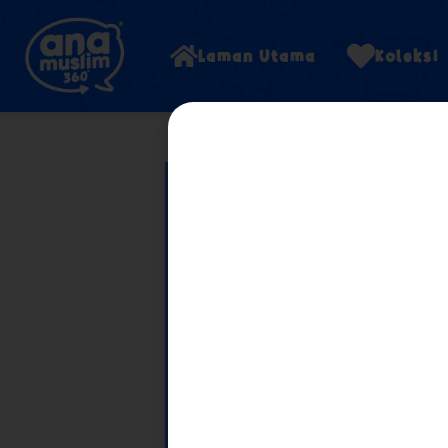
Laman Utama
Koleksi
Nana Suka 
Fasa awal pers
penting untuk se
pengalaman yang
sangat menakutk
cerita Nana Suka
membantu kanak
emosi untuk melal
Terokai Tajuk L