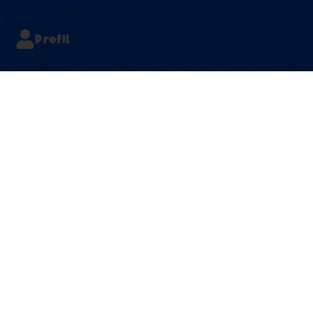
Profil
Pergi Sekolah
ekolahan adalah fasa yang sangat
orang kanak-kanak. Ia bolehjadi satu
 menarik tetapi mendebarkan atau
an untuk seorang kanak kanak. Buku
 Pergi Sekolah ini diharapkan dapat
-kanak mempersiapkan mental dan
ui situasi sebenar
ain Dalam Siri Ini