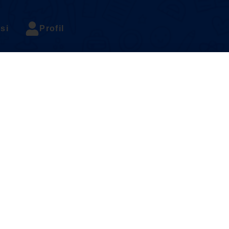
si
Profil
tion Page