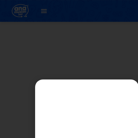
11. Unit 5 :
Persekitaran
Bersih Hidup Ceria
( latihan 1.2 )