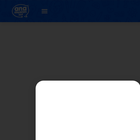
12. Unit 2 :
Prihatinnya Kita (
latihan 3.2 )