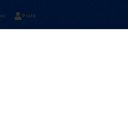
si
Profil
Diri ( latihan 2.3 )