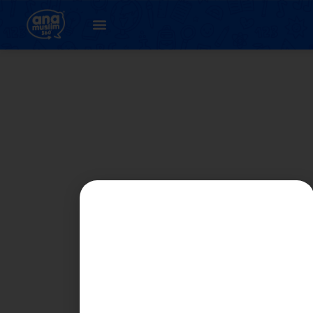
14. Unit 2 :
Prihatinnya Kita (
latihan 4.2 )