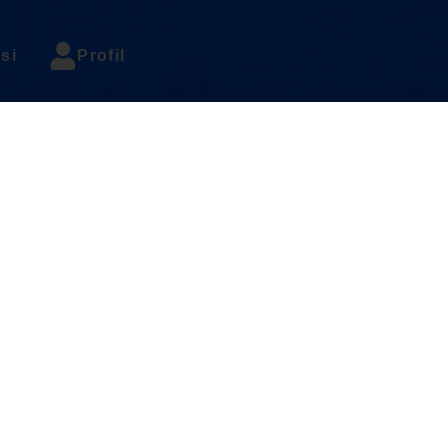
si
Profil
15. اونيت 3 : دعوه نبي محمد ( لاتيهن 3 )