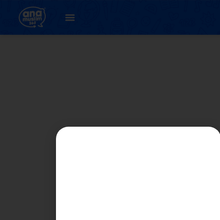
16. اونيت 3 : كفور (
لاتيهن 2 )