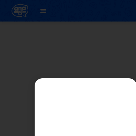
19. Unit 21 :
Ternakan Jana
Pendapatan (
latihan 4.1 )