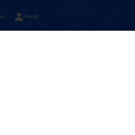
si
Profil
ses sains