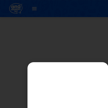
20. Unit 23 :
Usahawan Kita (
latihan 4.2 )