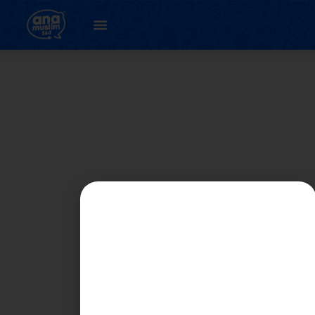
22. اونيت 6 : باچاءن
ميم سکينة ( لاتيهن 1 )