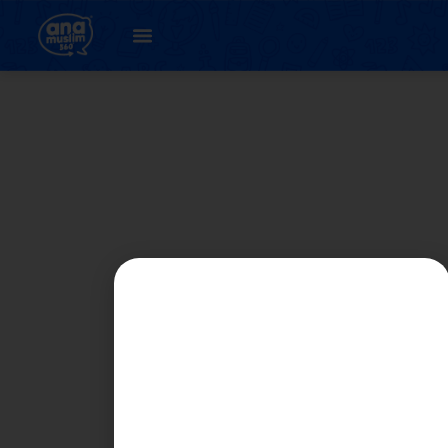
26. اونيت 6 : باچاءن
ميم سکينة ( لاتيهن 5
)