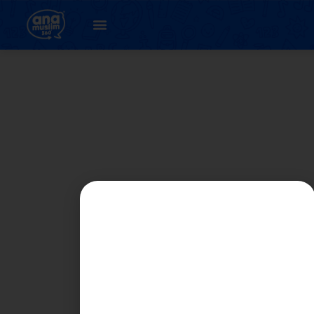
3. اونيت 1 : كنالي ساي
( لاتيهن 2 )