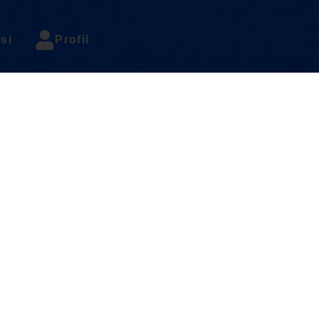
si
Profil
s ( Exercise 1 )