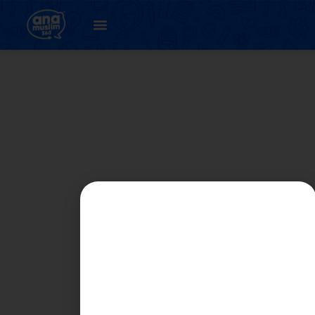
4. اونيت 1 : كنالي ساي
( لاتيهن 1.4 )