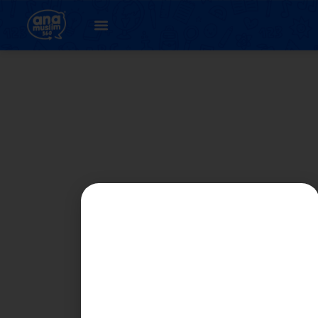
47. Darab masa (
latihan 3.1 )