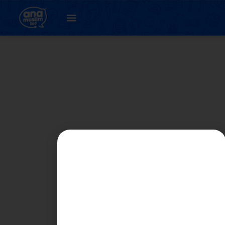
5. Tolak pecahan
( latihan 1 )