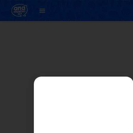
5. Unit 7 :
Waspada Selalu (
latihan 2.2 )