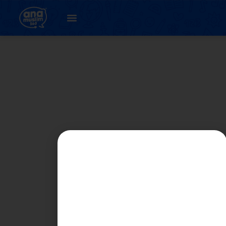
7. Pemilihan jenis
bahan untuk
mereka cipta
objek