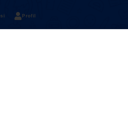
si
Profil