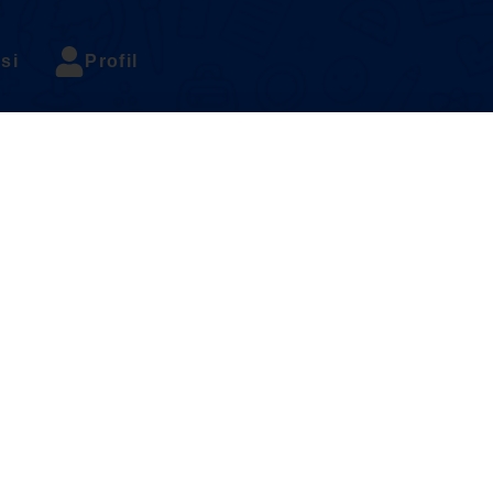
si
Profil