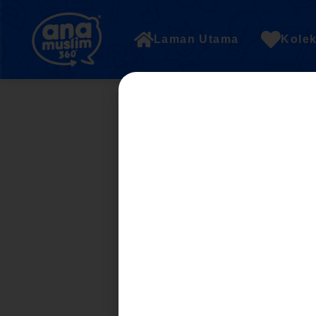
Laman Utama
Kolek
PART 1