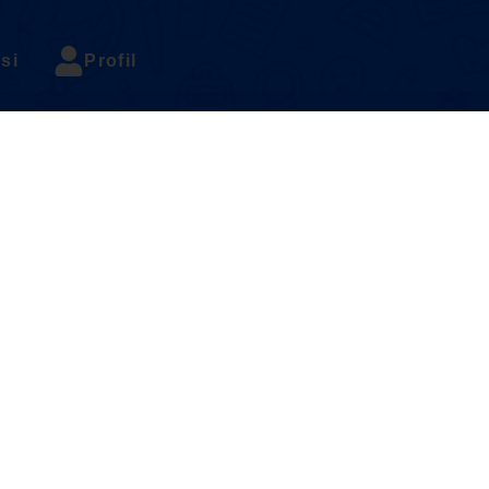
si
Profil