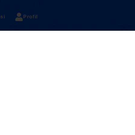
si
Profil