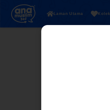
Laman Utama
Kolek
PART 3