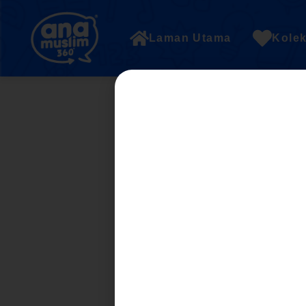
Laman Utama
Kolek
1. Pecahan, perpu