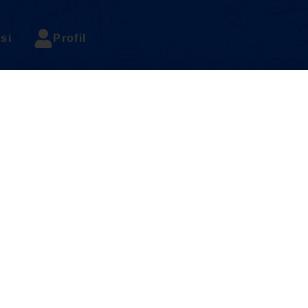
si
Profil
luhan dan peratus ( la