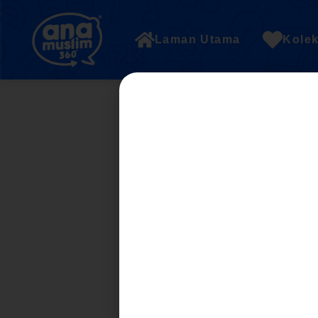
Laman Utama
Kolek
topik 1