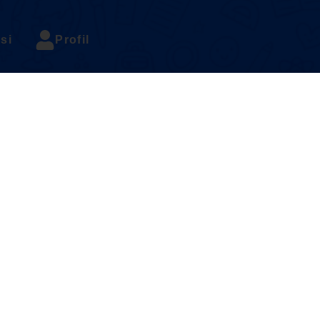
si
Profil