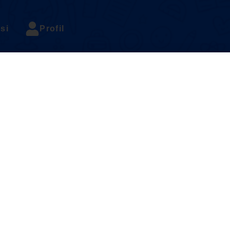
si
Profil