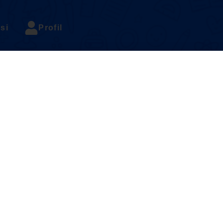
si
Profil