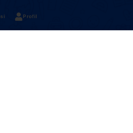
si
Profil