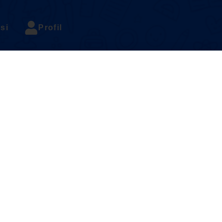
si
Profil