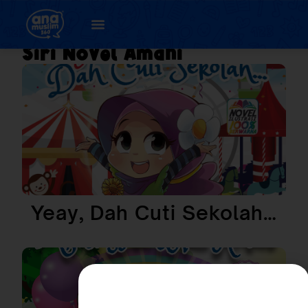
Siri Novel Amani
Yeay, Dah Cuti Sekolah…