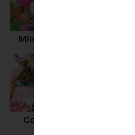
Mimi, Buah Hati Amani
Coklat Magis Amani